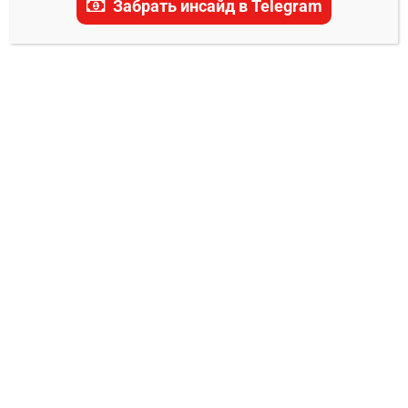
Забрать инсайд в Telegram
Лопес прогноз на бой
0
Владимир Никифоров
10.04.2024
На грандиозном событии UFC 300, которое
состоится 14 апреля 2024 года на арене «T-
Mobile» в Лас-Вегасе, зрители станут