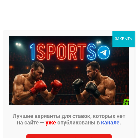
Перейти
к
содержимому
1Sports
ЗАКРЫТЬ
БЕСПЛАТНЫЕ ПРОГНОЗЫ
МЕНЮ
Главная страница
»
Прогнозы на ММА
»
Прогнозы
UFC
»
Содик Юсуфф – Диего Лопес прогноз на бой
Лучшие варианты для ставок, которых нет
ПРОГНОЗЫ UFC
на сайте —
уже
опубликованы в
канале
.
Содик Юсуфф – Диего