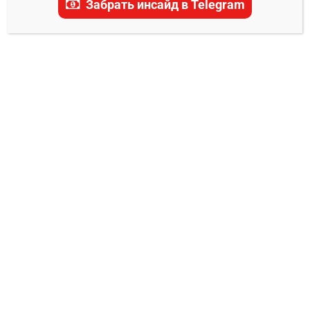
Забрать инсайд в Telegram
Лиги Европы УЕФА: глубокий анализ, статистика
и проверенные рекомендации для успешных
ставок.
ПРОГНОЗЫ НА ЛИГУ ЕВРОПЫ УЕФА
Манчестер Юнайтед — Атлетик прогноз
на матч 8 мая 2025