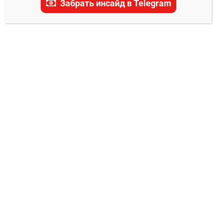
Забрать инсайд в Telegram
1 2024/2025! Мы предлагаем бесплатные и
точные прогнозы на матчи чемпионата Франции
по футболу. Наши эксперты анализируют
статистику, личные встречи и форму команд,
чтобы предоставить вам лучшие ставки на
сегодня. Узнайте актуальные коэффициенты
букмекеров, следите за ключевыми играми и
повышайте шансы на успех с нашими
прогнозами на Лигу 1!