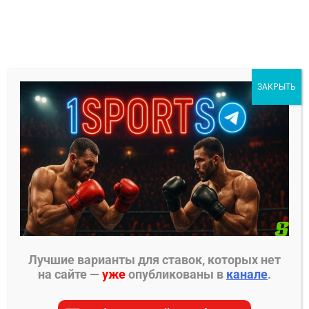
Перейти
к
содержимому
1Sports
ЗАКРЫТЬ
БЕСПЛАТНЫЕ ПРОГНОЗЫ
МЕНЮ
Главная страница
»
Прогнозы на футбол
»
Прогнозы на Лигу 1
Лучшие варианты для ставок, которых нет
Прогнозы на Лигу 1
на сайте —
уже
опубликованы в
канале
.
Добро пожаловать в рубрику прогнозов на Лигу