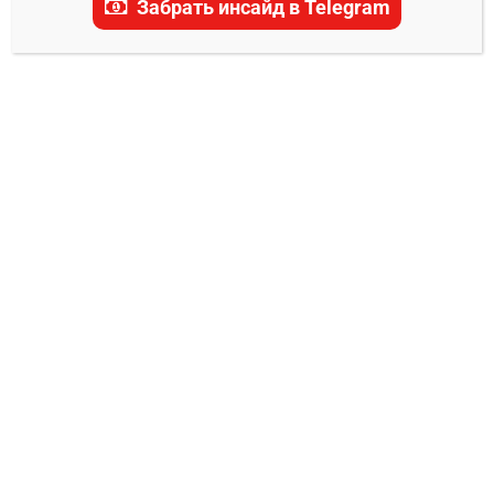
Забрать инсайд в Telegram
до Евролиги. Наши эксперты ежедневно
подбирают бесплатные и платные прогнозы,
помогая вам сделать выигрышные ставки как
на сегодняшний, так и на завтрашний день.
ПРОГНОЗЫ НА НБА
Сан-Антонио Спёрс – Лос-Анджелес