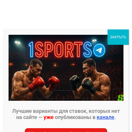
Перейти
к
содержимому
1Sports
ЗАКРЫТЬ
БЕСПЛАТНЫЕ ПРОГНОЗЫ
МЕНЮ
Главная страница
»
Прогнозы на ММА
»
Прогнозы
PFL
»
Импа Касанганай – Алекс Полиззи прогноз
на бой
Лучшие варианты для ставок, которых нет
на сайте —
уже
опубликованы в
канале
.
ПРОГНОЗЫ PFL