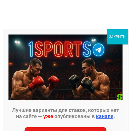
Перейти
к
содержимому
1Sports
ЗАКРЫТЬ
БЕСПЛАТНЫЕ ПРОГНОЗЫ
МЕНЮ
Главная страница
»
Прогнозы на ММА
»
Прогнозы
RCC
Лучшие варианты для ставок, которых нет
Прогнозы RCC
на сайте —
уже
опубликованы в
канале
.
Откройте для себя вершины точности с нашими