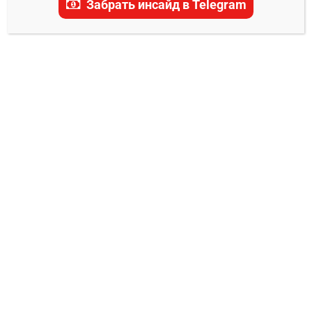
Забрать инсайд в Telegram
прогнозами на RCC: здесь собраны глубокие
анализы и экспертные мнения о предстоящих
событиях в мире российских единоборств. Наша
команда предоставляет актуальные обзоры и
прогнозы, помогая вам делать выигрышные
ставки и глубже погружаться в динамичный
мир RCC.