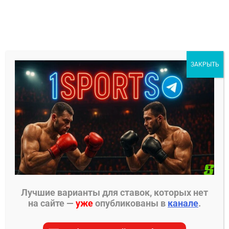
Перейти
к
содержимому
1Sports
ЗАКРЫТЬ
БЕСПЛАТНЫЕ ПРОГНОЗЫ
МЕНЮ
Главная страница
»
Прогнозы на ММА
»
Прогнозы
UFC
»
Ри Цуруя – Карлос Эрнандес прогноз на
бой
Лучшие варианты для ставок, которых нет
на сайте —
уже
опубликованы в
канале
.
ПРОГНОЗЫ UFC