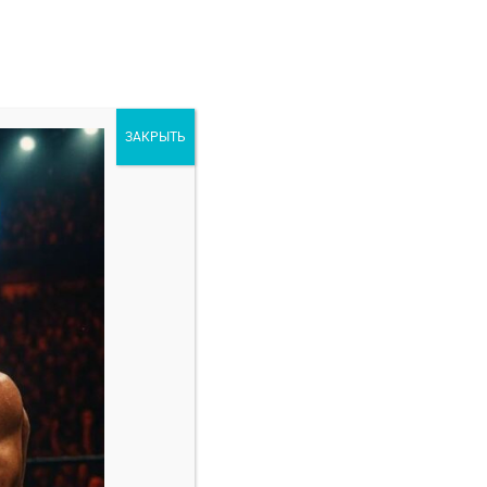
ЗАКРЫТЬ
ORE
РАЗНОЕ
Свежие записи
Марио Баутиста — Винишиус Оливейра
прогноз на бой 8 февраля
Амир Албази — Киоджи Хоригучи прогноз