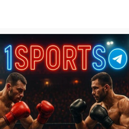
1Sports
БЕСПЛАТНЫЕ ПРОГНОЗЫ
КАЛЬКУЛЯТОРЫ СТАВОК
БАЗА ЗНАНИЙ
SPORTL
 UFC
»
Андрей Орловский – Мартин Будай прогноз на бой
ртин Будай прогноз на