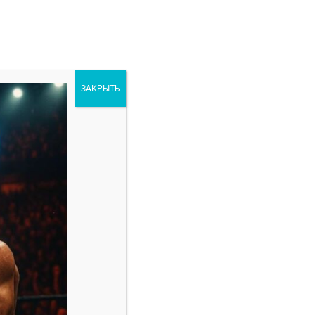
ЗАКРЫТЬ
ORE
РАЗНОЕ
оября
Свежие записи
Марио Баутиста — Винишиус Оливейра
прогноз на бой 8 февраля
Амир Албази — Киоджи Хоригучи прогноз