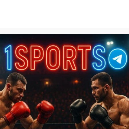
1Sports
БЕСПЛАТНЫЕ ПРОГНОЗЫ
КАЛЬКУЛЯТОРЫ СТАВОК
БАЗА ЗНАНИЙ
SPORTL
 UFC
»
Кетлин Виейра – Норма Дюмонт прогноз на бой 1 н
 Дюмонт прогноз на бой 1