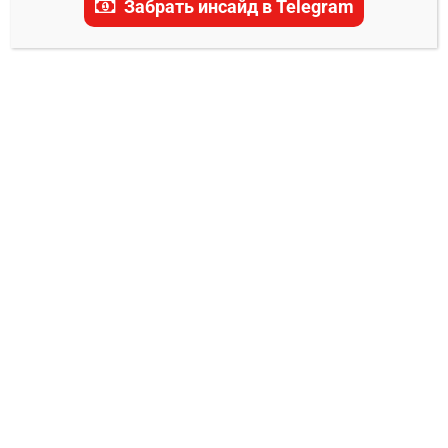
Забрать инсайд в Telegram
Элис Арделин –
Монтсеррат Руис прогноз
на бой 1 ноября
0
Владимир Никифоров
27.10.2025
В карде очередного турнира UFC Fight Night,