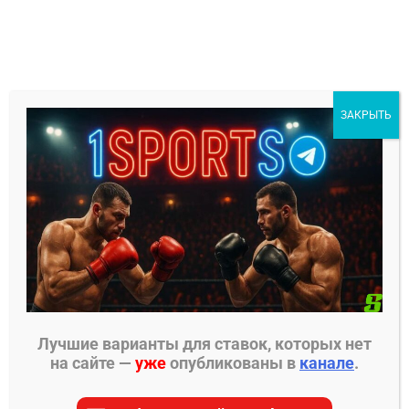
Перейти
к
содержимому
1Sports
ЗАКРЫТЬ
БЕСПЛАТНЫЕ ПРОГНОЗЫ
МЕНЮ
Главная страница
»
Прогнозы на ММА
»
Прогнозы
UFC
»
Элис Арделин – Монтсеррат Руис прогноз
на бой 1 ноября
Лучшие варианты для ставок, которых нет
на сайте —
уже
опубликованы в
канале
.
ПРОГНОЗЫ UFC