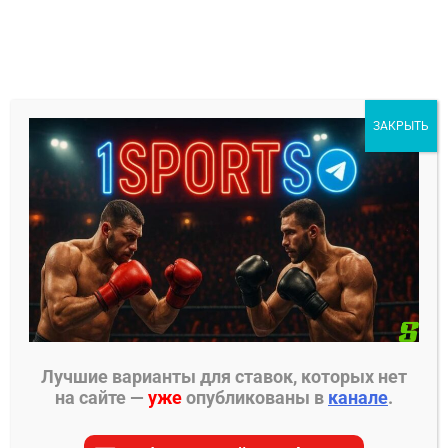
Перейти
к
содержимому
1Sports
ЗАКРЫТЬ
БЕСПЛАТНЫЕ ПРОГНОЗЫ
МЕНЮ
Главная страница
»
Прогнозы на ММА
»
Прогнозы
Top Dog
»
Николай Чибисов – Николай Горбунов
2 прогноз на бой
Лучшие варианты для ставок, которых нет
на сайте —
уже
опубликованы в
канале
.
ПРОГНОЗЫ TOP DOG