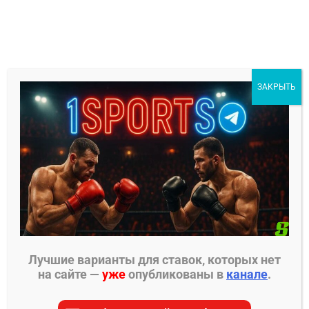
Перейти
к
содержимому
1Sports
ЗАКРЫТЬ
БЕСПЛАТНЫЕ ПРОГНОЗЫ
МЕНЮ
Главная страница
»
Прогнозы на ММА
»
Прогнозы
PFL
»
Якуб Казуба – Серхио Коссио прогноз на
бой 2 августа
Лучшие варианты для ставок, которых нет
на сайте —
уже
опубликованы в
канале
.
ПРОГНОЗЫ PFL