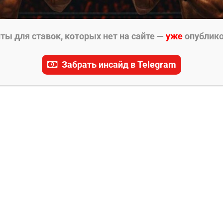
ы для ставок, которых нет на сайте —
уже
опублик
Забрать инсайд в Telegram
 в
о