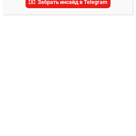
Забрать инсайд в Telegram
Нью-Йорк Рейнджерс –
Нэшвилл Предаторз
прогноз на матч 3 марта
2025
0
Александр Смоляр
02.03.2025