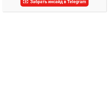
Забрать инсайд в Telegram
актуальные прогнозы, ставки и последние
новости.
ПРОГНОЗЫ НА НХЛ
Нэшвилл Предаторз – Даллас Старз
прогноз на матч 17 апреля 2025
Александр Смоляр
16.04.2025
0