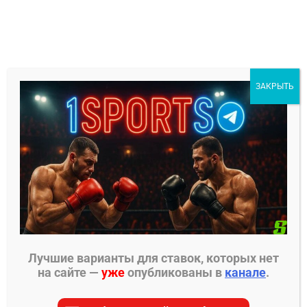
Перейти
к
содержимому
1Sports
ЗАКРЫТЬ
БЕСПЛАТНЫЕ ПРОГНОЗЫ
МЕНЮ
Главная страница
»
Прогнозы на хоккей
»
Прогнозы на КХЛ
»
Трактор – Амур прогноз на
матч 3 января 2025
Лучшие варианты для ставок, которых нет
на сайте —
уже
опубликованы в
канале
.
ПРОГНОЗЫ НА КХЛ