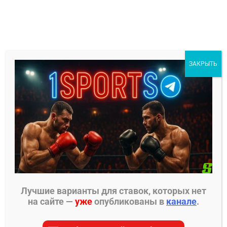
Перейти
к
содержимому
1Sports
ЗАКРЫТЬ
БЕСПЛАТНЫЕ ПРОГНОЗЫ
МЕНЮ
Главная страница
»
Прогнозы на хоккей
»
Прогнозы на КХЛ
»
Автомобилист – Авангард
прогноз на матч 28 ноября 2024
Лучшие варианты для ставок, которых нет
на сайте —
уже
опубликованы в
канале
.
ПРОГНОЗЫ НА КХЛ