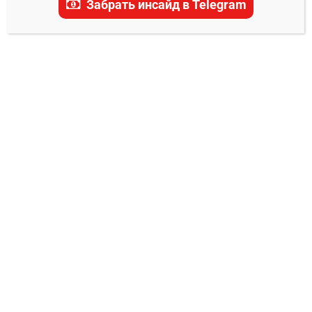
Забрать инсайд в Telegram
Автомобилист –
Авангард прогноз на
матч 28 ноября 2024
0
Александр Смоляр
27.11.2024
28 ноября 2024 года на арене «Уралец» в
Екатеринбурге состоится матч регулярного