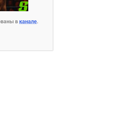
на бой 8 февраля
Ризван Куниев — Жаилтон Алмейда
ованы в
канале
.
прогноз на бой 8 февраля
Михал Олексийчук — Марк-Андре Баррио
прогноз на бой 8 февраля
Джин Мацумото — Фарид Башарат прогноз
на бой 8 февраля
Дастин Джейкоби — Джулиус Уокер
прогноз на бой 8 февраля
Даниил Донченко — Алекс Мороно
прогноз на бой 8 февраля
Николай Веретенников — Нико Прайс
прогноз на бой 8 февраля
Бруна Бразил – Кетлин Соуза прогноз на