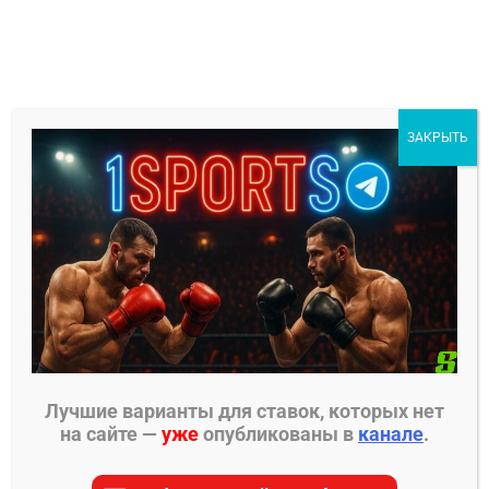
Перейти
к
содержимому
1Sports
ЗАКРЫТЬ
БЕСПЛАТНЫЕ ПРОГНОЗЫ
МЕНЮ
Главная страница
»
Прогнозы на футбол
»
Прогнозы на Серию А
»
Парма – Торино прогноз
на матч 29 сентября 2025
Лучшие варианты для ставок, которых нет
на сайте —
уже
опубликованы в
канале
.
ПРОГНОЗЫ НА СЕРИЮ А