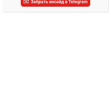
Забрать инсайд в Telegram
Нант – Монпелье прогноз
на матч 17 мая 2025
0
Александр Смоляр
16.05.2025
В рамках 34-го тура французской Лиги 1 на
стадионе Божуар встретятся Нант и
Монпелье. Для «канареек» этот поединок
имеет принципиальное значение — им