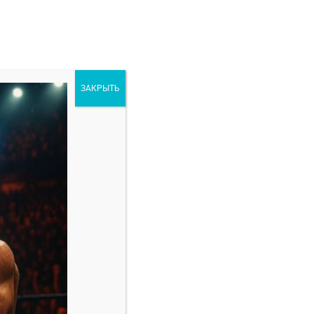
ЗАКРЫТЬ
ORE
РАЗНОЕ
2025
Свежие записи
Марио Баутиста — Винишиус Оливейра
прогноз на бой 8 февраля
Амир Албази — Киоджи Хоригучи прогноз