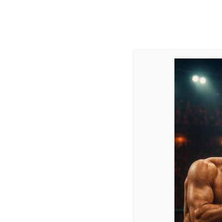
Перейти
к
содержимому
ММА
ШКОЛА СТАВОК
Главная страница
»
Прогнозы на футбол
»
Прогно
ПРОГНОЗЫ НА ЛИГУ 1
Монако – Гавр прогноз
0
Александр Смоляр
15.08.2025