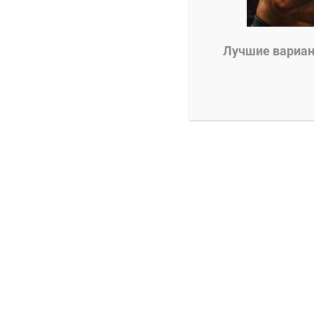
Лучшие вариант