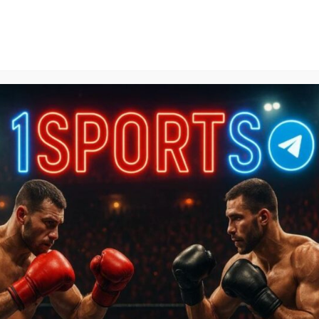
1Sports
БЕСПЛАТНЫЕ ПРОГНОЗЫ
КАЛЬКУЛЯТОРЫ СТАВОК
БАЗА ЗНАНИЙ
SPORTL
зы на АПЛ
»
Астон Вилла – Брайтон прогноз на матч 30 де
 прогноз на матч 30