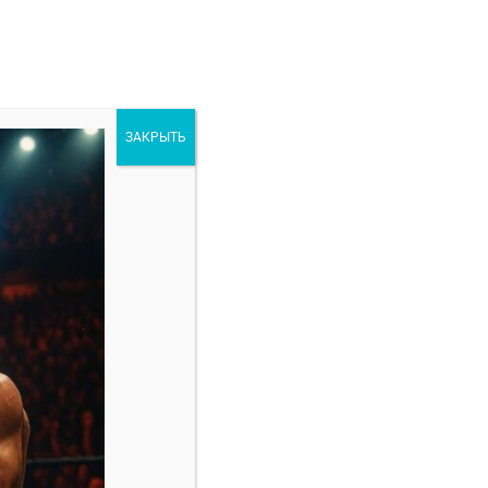
ЗАКРЫТЬ
ORE
РАЗНОЕ
кабря
Свежие записи
Марио Баутиста — Винишиус Оливейра
прогноз на бой 8 февраля
Амир Албази — Киоджи Хоригучи прогноз