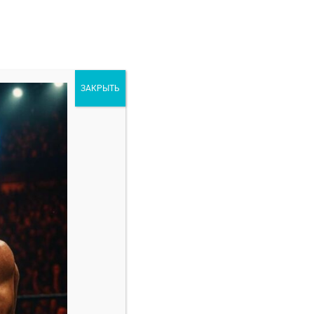
ЗАКРЫТЬ
ORE
РАЗНОЕ
бря 2025
Свежие записи
Марио Баутиста — Винишиус Оливейра
прогноз на бой 8 февраля
Амир Албази — Киоджи Хоригучи прогноз