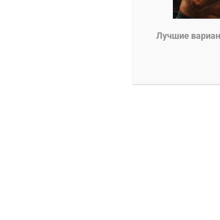
0
Александр Смоляр
27.09.2025
Лучшие вариант