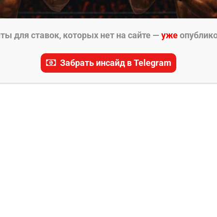
ы для ставок, которых нет на сайте —
уже
опублик
Забрать инсайд в Telegram