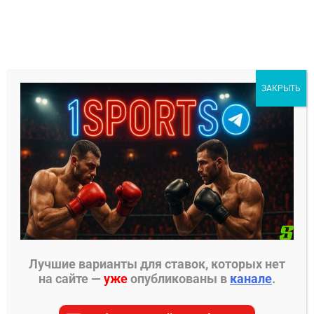
Перейти
к
содержимому
1Sports
ЗАКРЫТЬ
БЕСПЛАТНЫЕ ПРОГНОЗЫ
МЕНЮ
Главная страница
»
Sportlore
»
Единоборства
»
Конор МакГрегор – Дастин Порье
Лучшие варианты для ставок, которых нет
ЕДИНОБОРСТВА
на сайте —
уже
опубликованы в
канале
.
Конор МакГрегор –