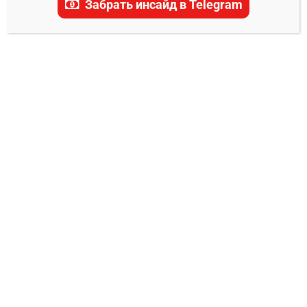
Забрать инсайд в Telegram
Дастин Порье
0
Владимир Никифоров
10.07.2024