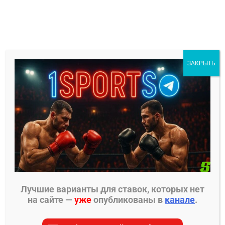
Перейти
к
содержимому
1Sports
ЗАКРЫТЬ
БЕСПЛАТНЫЕ ПРОГНОЗЫ
МЕНЮ
Главная страница
»
Sportlore
»
Единоборства
»
Хабиб Нурмагомедов – Рафаэль Дос Аньос
Лучшие варианты для ставок, которых нет
ЕДИНОБОРСТВА
на сайте —
уже
опубликованы в
канале
.
Хабиб Нурмагомедов –