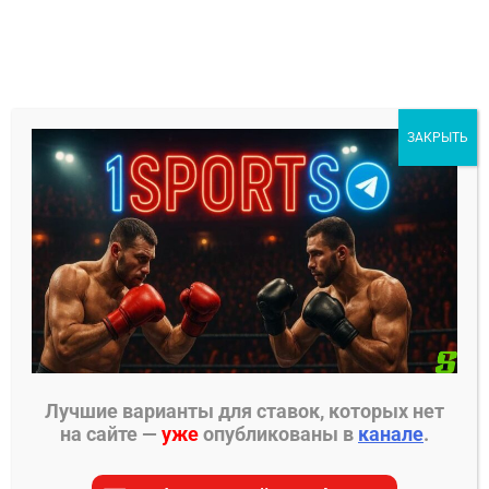
Перейти
к
содержимому
1Sports
ЗАКРЫТЬ
БЕСПЛАТНЫЕ ПРОГНОЗЫ
МЕНЮ
Главная страница
»
Sportlore
»
Единоборства
»
Джастин Гейджи – Тони Фергюсон
Лучшие варианты для ставок, которых нет
ЕДИНОБОРСТВА
на сайте —
уже
опубликованы в
канале
.
Джастин Гейджи – Тони