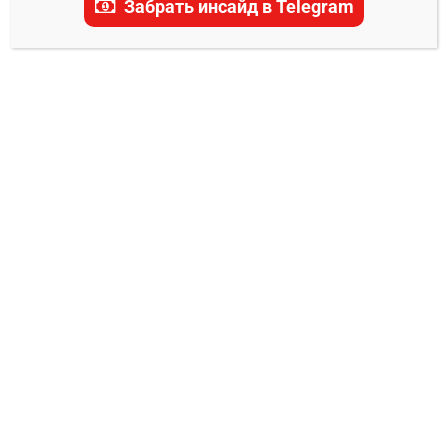
Забрать инсайд в Telegram
Фергюсон
0
Владимир Никифоров
26.06.2024