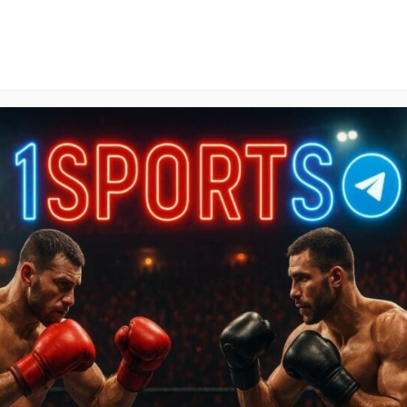
1Sports
БЕСПЛАТНЫЕ ПРОГНОЗЫ
КАЛЬКУЛЯТОРЫ СТАВОК
БАЗА ЗНАНИЙ
SPORTL
МА
»
Диллон Денис готов отомстить Исламу Махачеву на U
томстить Исламу Махачеву
ке