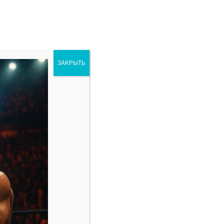
ЗАКРЫТЬ
ORE
РАЗНОЕ
FC 322 в Нью-Йорке
Свежие записи
Марио Баутиста — Винишиус Оливейра
прогноз на бой 8 февраля
Амир Албази — Киоджи Хоригучи прогноз