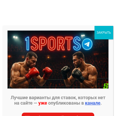
Перейти
к
содержимому
1Sports
ЗАКРЫТЬ
БЕСПЛАТНЫЕ ПРОГНОЗЫ
МЕНЮ
Главная страница
»
Прогнозы на ММА
»
Прогнозы
UFC
»
Жоселин Эдвардс – Тамирес Видаль
прогноз
Лучшие варианты для ставок, которых нет
на сайте —
уже
опубликованы в
канале
.
ПРОГНОЗЫ UFC