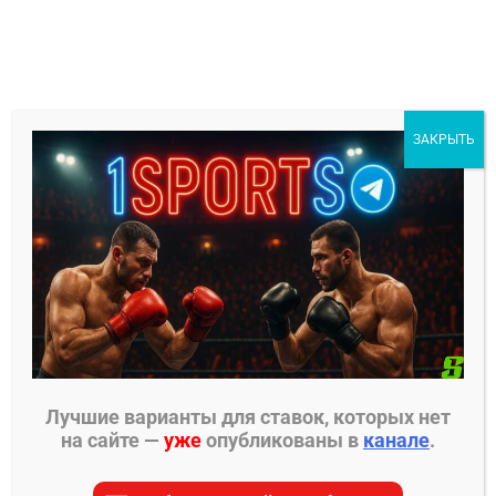
Перейти
к
содержимому
1Sports
ЗАКРЫТЬ
БЕСПЛАТНЫЕ ПРОГНОЗЫ
МЕНЮ
Главная страница
»
Прогнозы на ММА
»
Прогнозы
UFC
»
Жаилтон Алмейда – Сергей Спивак прогноз
на бой
Лучшие варианты для ставок, которых нет
на сайте —
уже
опубликованы в
канале
.
ПРОГНОЗЫ UFC