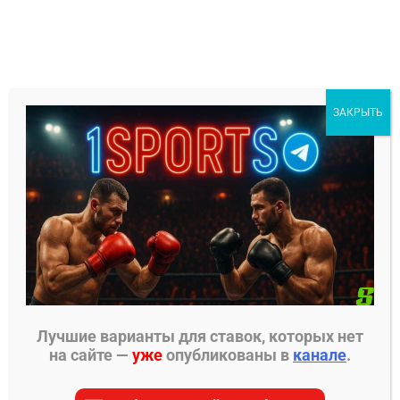
Перейти
к
содержимому
1Sports
ЗАКРЫТЬ
БЕСПЛАТНЫЕ ПРОГНОЗЫ
МЕНЮ
Главная страница
»
Прогнозы на ММА
»
Прогнозы
UFC
»
Ярослав Амосов – Нил Мэгни прогноз на
бой 14 декабря
Лучшие варианты для ставок, которых нет
на сайте —
уже
опубликованы в
канале
.
ПРОГНОЗЫ UFC