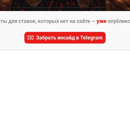
ы для ставок, которых нет на сайте —
уже
опублик
Забрать инсайд в Telegram