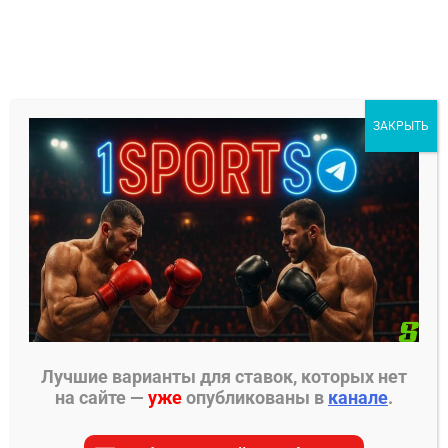
Перейти
к
содержимому
1Sports
ЗАКРЫТЬ
БЕСПЛАТНЫЕ ПРОГНОЗЫ
МЕНЮ
Главная страница
»
Прогнозы на ММА
»
Прогнозы
UFC
»
Трешин Гор – Антонио Троколи прогноз
Лучшие варианты для ставок, которых нет
ПРОГНОЗЫ UFC
на сайте —
уже
опубликованы в
канале
.
Трешин Гор – Антонио