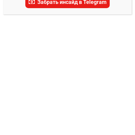
Забрать инсайд в Telegram
Троколи прогноз
0
Владимир Никифоров
04.11.2024
10 ноября в Лас-Вегасе на турнире UFC Fight
Night нас ждёт бой, где встретятся два бойца
со своими уникальными подходами к