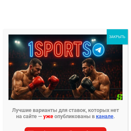
Перейти
к
содержимому
1Sports
ЗАКРЫТЬ
БЕСПЛАТНЫЕ ПРОГНОЗЫ
МЕНЮ
Главная страница
»
Прогнозы на ММА
»
Прогнозы
UFC
»
Тиаго Мойзес – Трей Огден прогноз на бой
Лучшие варианты для ставок, которых нет
ПРОГНОЗЫ UFC
на сайте —
уже
опубликованы в
канале
.
Тиаго Мойзес – Трей