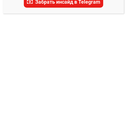
Забрать инсайд в Telegram
Огден прогноз на бой
0
Владимир Никифоров
03.01.2025
12 января 2025 года на турнире UFC Fight
Night 249 в Лас-Вегасе состоится поединок в
лёгком весе между бразильцем Тиаго