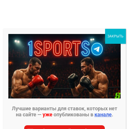
Перейти
к
содержимому
1Sports
ЗАКРЫТЬ
БЕСПЛАТНЫЕ ПРОГНОЗЫ
МЕНЮ
Главная страница
»
Прогнозы на ММА
»
Прогнозы
UFC
»
Седрик Дюма – Денис Тюлюлин прогноз
Лучшие варианты для ставок, которых нет
ПРОГНОЗЫ UFC
на сайте —
уже
опубликованы в
канале
.
Седрик Дюма – Денис