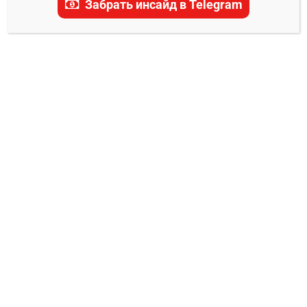
Забрать инсайд в Telegram
Тюлюлин прогноз
0
Владимир Никифоров
31.07.2024
3 августа в Абу-Даби состоится турнир UFC
on ABC 7, который откроется поединком в
средней весовой категории между