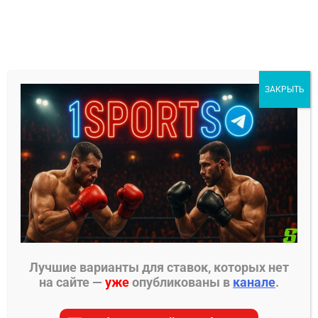
Перейти
к
содержимому
1Sports
ЗАКРЫТЬ
БЕСПЛАТНЫЕ ПРОГНОЗЫ
МЕНЮ
Главная страница
»
Прогнозы на ММА
»
Прогнозы
UFC
»
Николас Далби – Элизеу Залески дос
Сантос 2 прогноз
Лучшие варианты для ставок, которых нет
на сайте —
уже
опубликованы в
канале
.
ПРОГНОЗЫ UFC