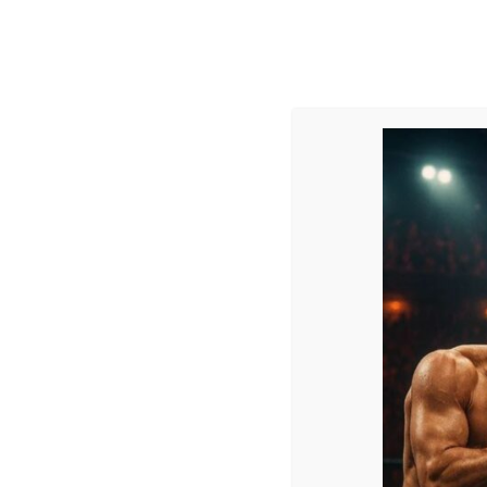
Перейти
к
содержимому
ММА
ШКОЛА СТАВОК
Главная страница
»
Прогнозы на ММА
»
Прогнозы
ПРОГНОЗЫ UFC
Муин Гафуров – Кюн Хо
0
Владимир Никифоров
19.06.2024