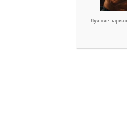
Лучшие вариант