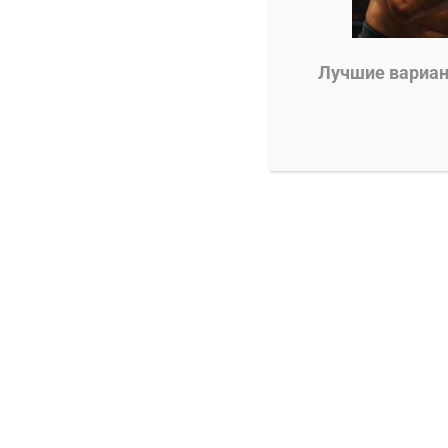
Лучшие вариант