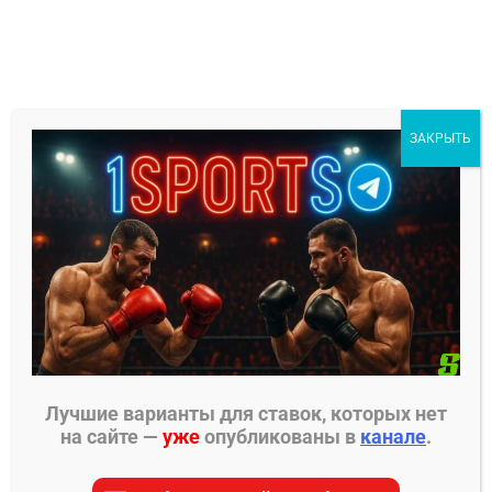
Перейти
к
содержимому
1Sports
ЗАКРЫТЬ
БЕСПЛАТНЫЕ ПРОГНОЗЫ
МЕНЮ
Главная страница
»
Прогнозы на ММА
»
Прогнозы
UFC
»
Лерон Мерфи – Аарон Пико прогноз на бой
17 августа
Лучшие варианты для ставок, которых нет
на сайте —
уже
опубликованы в
канале
.
ПРОГНОЗЫ UFC