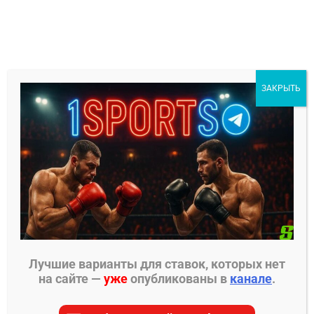
Перейти
к
содержимому
1Sports
ЗАКРЫТЬ
БЕСПЛАТНЫЕ ПРОГНОЗЫ
МЕНЮ
Главная страница
»
Прогнозы на ММА
»
Прогнозы
UFC
»
Кристиан Лерой Данкан – Грегори Родригес
прогноз
Лучшие варианты для ставок, которых нет
на сайте —
уже
опубликованы в
канале
.
ПРОГНОЗЫ UFC