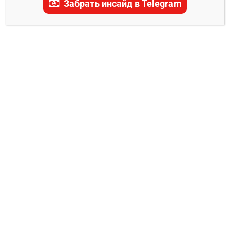
Забрать инсайд в Telegram
Кристиан Лерой Данкан –
Грегори Родригес
прогноз
0
Владимир Никифоров
23.07.2024
28 июля 2024 года на турнире UFC 304 в