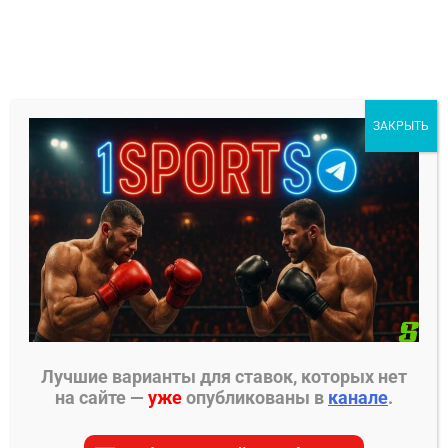
Перейти
к
содержимому
1Sports
ЗАКРЫТЬ
БЕСПЛАТНЫЕ ПРОГНОЗЫ
МЕНЮ
Главная страница
»
Прогнозы на ММА
»
Прогнозы
UFC
»
Хамди Абдельвахаб – Джамал Погус
прогноз на бой
Лучшие варианты для ставок, которых нет
на сайте —
уже
опубликованы в
канале
.
ПРОГНОЗЫ UFC