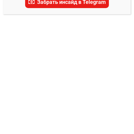
Забрать инсайд в Telegram
Элайджа Смит –
Тошиоми Казама прогноз
на бой 10 августа
0
Владимир Никифоров
04.08.2025
В ночь с 9 на 10 августа 2025 года UFC Apex