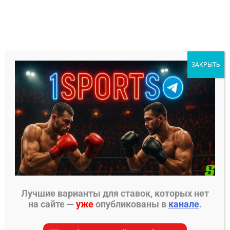
Перейти
к
содержимому
1Sports
ЗАКРЫТЬ
БЕСПЛАТНЫЕ ПРОГНОЗЫ
МЕНЮ
Главная страница
»
Прогнозы на ММА
»
Прогнозы
UFC
»
Элайджа Смит – Тошиоми Казама прогноз
на бой 10 августа
Лучшие варианты для ставок, которых нет
на сайте —
уже
опубликованы в
канале
.
ПРОГНОЗЫ UFC