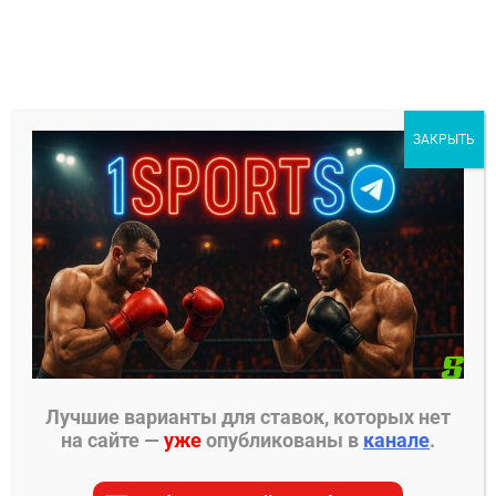
Перейти
к
содержимому
1Sports
ЗАКРЫТЬ
БЕСПЛАТНЫЕ ПРОГНОЗЫ
МЕНЮ
Главная страница
»
Прогнозы на ММА
»
Прогнозы
UFC
»
Джим Миллер – Дэймон Джексон прогноз
Лучшие варианты для ставок, которых нет
ПРОГНОЗЫ UFC
на сайте —
уже
опубликованы в
канале
.
Джим Миллер – Дэймон