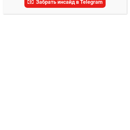
Забрать инсайд в Telegram
Джексон прогноз
0
Владимир Никифоров
12.11.2024
В рамках турнира
UFC 309
, который пройдет
16 ноября 2024 года
, нас ждет столкновение
двух американских бойцов легкого веса.