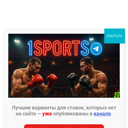
Перейти
к
содержимому
1Sports
ЗАКРЫТЬ
БЕСПЛАТНЫЕ ПРОГНОЗЫ
МЕНЮ
Главная страница
»
Прогнозы на ММА
»
Прогнозы
UFC
»
Джастин Гейджи – Макс Холлоуэй прогноз
на бой
Лучшие варианты для ставок, которых нет
на сайте —
уже
опубликованы в
канале
.
ПРОГНОЗЫ UFC