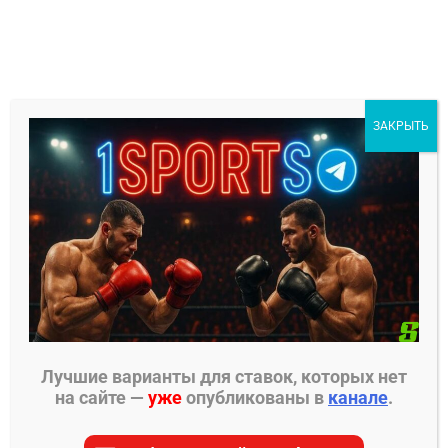
Перейти
к
содержимому
1Sports
ЗАКРЫТЬ
БЕСПЛАТНЫЕ ПРОГНОЗЫ
МЕНЮ
Главная страница
»
Прогнозы на ММА
»
Прогнозы
UFC
»
Бо Никал – Родольфо Виейра прогноз на
бой 16 ноября
Лучшие варианты для ставок, которых нет
на сайте —
уже
опубликованы в
канале
.
ПРОГНОЗЫ UFC