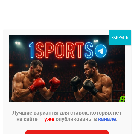
Перейти
к
содержимому
1Sports
ЗАКРЫТЬ
БЕСПЛАТНЫЕ ПРОГНОЗЫ
МЕНЮ
Главная страница
»
Прогнозы на ММА
»
Прогнозы
UFC
»
Андре Петроски – Дилан Будка прогноз
Лучшие варианты для ставок, которых нет
ПРОГНОЗЫ UFC
на сайте —
уже
опубликованы в
канале
.
Андре Петроски – Дилан