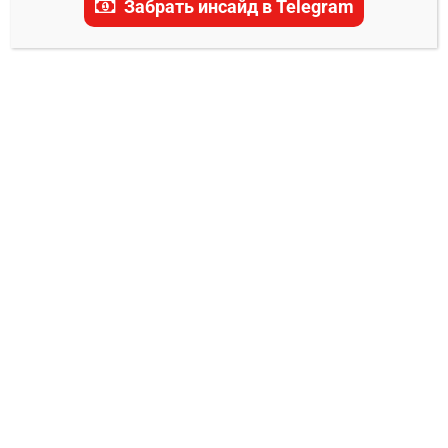
Забрать инсайд в Telegram
Будка прогноз
0
Владимир Никифоров
04.09.2024
8 сентября 2024 года на турнире UFC Fight
Night: Burns vs. Brady состоится
захватывающее противостояние в среднем