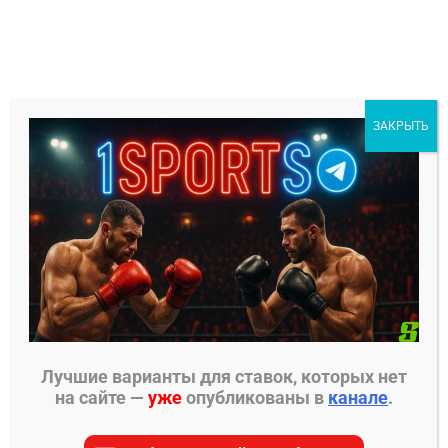
Перейти
к
содержимому
1Sports
ЗАКРЫТЬ
БЕСПЛАТНЫЕ ПРОГНОЗЫ
МЕНЮ
Главная страница
»
Прогнозы на ММА
»
Прогнозы
Rizin
»
Роберто де Соуза – Вугар Карамов прогноз
на бой
Лучшие варианты для ставок, которых нет
на сайте —
уже
опубликованы в
канале
.
ПРОГНОЗЫ RIZIN