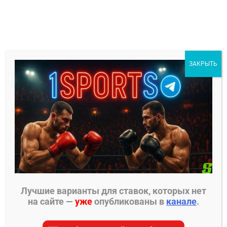
Перейти
к
содержимому
1Sports
ЗАКРЫТЬ
БЕСПЛАТНЫЕ ПРОГНОЗЫ
МЕНЮ
Главная страница
»
Прогнозы на ММА
»
Прогнозы
PFL
»
Тэд Джин – Логан Сторли прогноз на бой 2
августа
Лучшие варианты для ставок, которых нет
на сайте —
уже
опубликованы в
канале
.
ПРОГНОЗЫ PFL