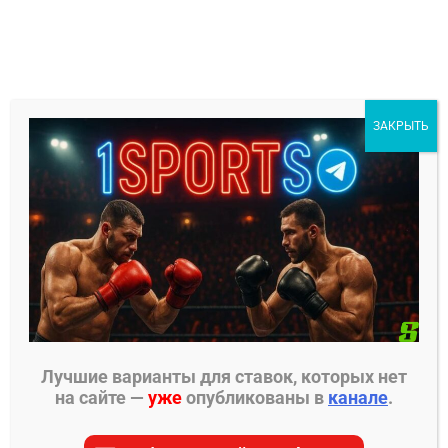
Перейти
к
содержимому
1Sports
ЗАКРЫТЬ
БЕСПЛАТНЫЕ ПРОГНОЗЫ
МЕНЮ
Главная страница
»
Прогнозы на ММА
»
Прогнозы
PFL
»
Шамиль Мусаев – Мурад Рамазанов 2
прогноз на бой
Лучшие варианты для ставок, которых нет
на сайте —
уже
опубликованы в
канале
.
ПРОГНОЗЫ PFL