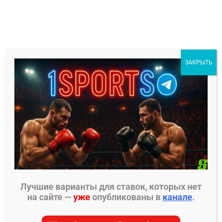
Перейти
к
содержимому
1Sports
ЗАКРЫТЬ
БЕСПЛАТНЫЕ ПРОГНОЗЫ
МЕНЮ
Главная страница
»
Прогнозы на ММА
»
Прогнозы
PFL
»
Фрэнсис Нганну – Ренан Феррейра прогноз
на бой
Лучшие варианты для ставок, которых нет
на сайте —
уже
опубликованы в
канале
.
ПРОГНОЗЫ PFL