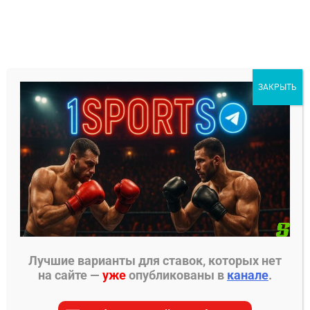
Перейти
к
содержимому
1Sports
ЗАКРЫТЬ
БЕСПЛАТНЫЕ ПРОГНОЗЫ
МЕНЮ
Главная страница
»
Прогнозы на ММА
»
Прогнозы
PFL
»
Антонио Карлос Джуниор – Карл
Албректссон прогноз на бой
Лучшие варианты для ставок, которых нет
на сайте —
уже
опубликованы в
канале
.
ПРОГНОЗЫ PFL